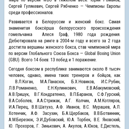
Сергей Гулякевич, Сергей Рябченко — Чемпионы Европы
среди профессионалов.
Развивается в Белоруссии и женский бокс. Самая
знаменитая боксёрша белорусского происхождения
гомельчанка Алеся Граф, 1980 года рождения.
Дебютировала на ринге в 2004-м году и всего за 2 года
достигла вершины женского бокса, став чемпионкой мира
по версии Глобального Союза Бокса — Global Boxing Union
(GBU). Всего 14 боев: 13 побед и 1 поражение.
Сегодня боксом в республике занимаются около 8 тысяч
человек, однако, имена таких тренеров и бойцов, как
В.Л.Коган, М.А.Панасюк, Б.Х.Новиков, И.С.Рубин,
Л.В.Романенко, Е.Н.Кулинкович, Е.В.Абакумовский,
А.В.Гришук, В.Г.Кондратенко, В.П.Баранов, С.Ф.Гурский,
В.А.Соболев, А.А.Стрижак, А.Г. Колчин, А.М.Котляров,
И.А.Перец, В.В.Шатухо, А.Ф. Иванов, В.С. Мурашев, А.Л.
Хотенчик, А.Ф. Засухин, Б.А.Щербаков, В.В.Ботвинник,
А.М.Березюк, Э.И.Дубовский, Ю.А. Торбек, В.Е. Яновский,
Ю. Прохоров, Г. Зинькович, А. Акулов, А.Юков, Е.Дистель,