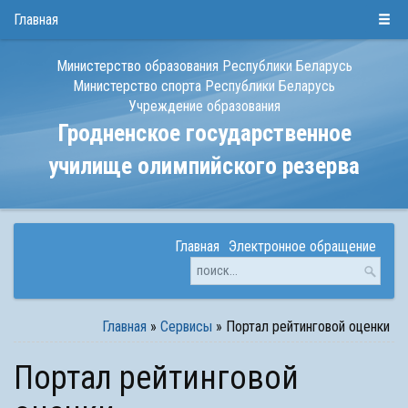
РУС
БЕЛ
ENG
Главная
Министерство образования Республики Беларусь
Министерство спорта Республики Беларусь
Учреждение образования
Гродненское государственное
училище олимпийского резерва
Главная
Электронное обращение
Главная
»
Сервисы
»
Портал рейтинговой оценки
Портал рейтинговой