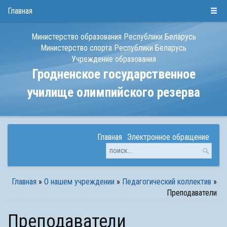
РУС
БЕЛ
ENG
Главная
Министерство образования Республики Беларусь
Министерство спорта Республики Беларусь
Учреждение образования
Гродненское государственное
училище олимпийского резерва
Главная
Электронное обращение
Главная
»
О нашем учреждении
»
Педагогический коллектив
»
Преподаватели
Преподаватели