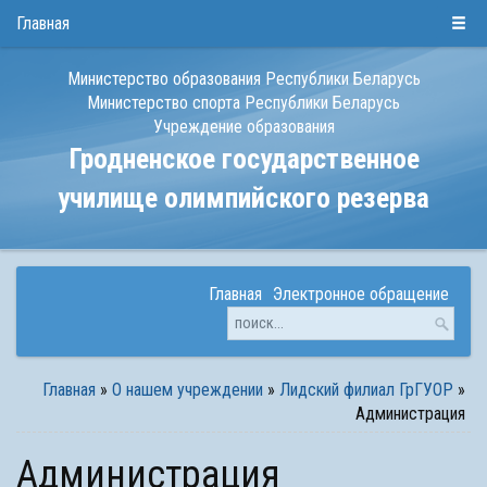
РУС
БЕЛ
ENG
Главная
Министерство образования Республики Беларусь
Министерство спорта Республики Беларусь
Учреждение образования
Гродненское государственное
училище олимпийского резерва
Главная
Электронное обращение
Главная
»
О нашем учреждении
»
Лидский филиал ГрГУОР
»
Администрация
Администрация