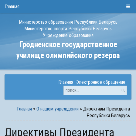
РУС
БЕЛ
ENG
Главная
Министерство образования Республики Беларусь
Министерство спорта Республики Беларусь
Учреждение образования
Гродненское государственное
училище олимпийского резерва
Главная
Электронное обращение
Главная
»
О нашем учреждении
»
Директивы Президента
Республики Беларусь
Директивы Президента